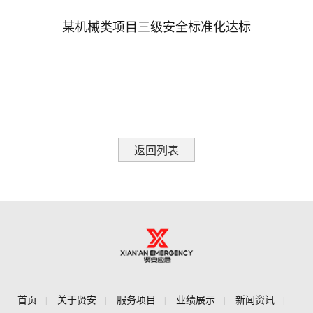
介
化
誉
项
某机械类项目三级安全标准化达标
目
服
业
务
绩
项
目
展
返回列表
示
项
新
目
闻
案
例
资
讯
首页
关于贤安
服务项目
业绩展示
新闻资讯
|
|
|
|
|
行
公
联