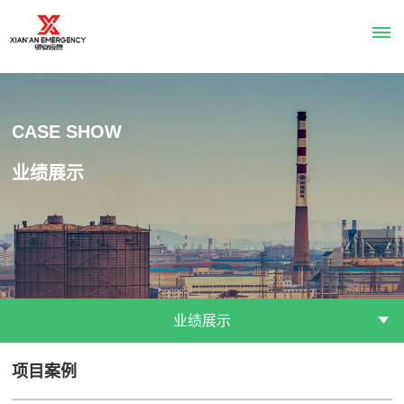
首
CASE SHOW
页
业绩展示
关
于
贤
安
业绩展示
公
企
资
服
司
业
质
项目案例
务
简
文
荣