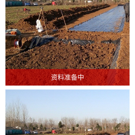
业
司
系
新
新
闻
闻
我
们
联
系
方
式
资料准备中