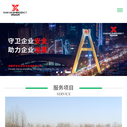
首
页
关
于
贤
服务项目
SERVICE
安
公
企
资
服
司
业
质
务
简
文
荣