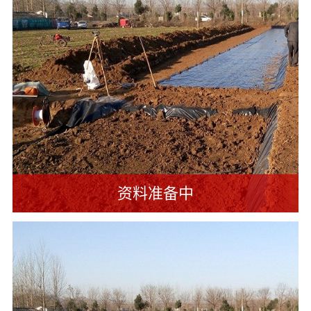
介
化
誉
项
目
服
业
务
绩
项
目
展
示
项
新
资料准备中
目
闻
案
例
资
讯
行
公
联