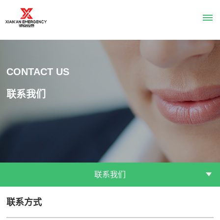
首
CONTACT US
页
联系我们
关
于
贤
安
联系我们
公
企
资
服
司
业
质
联系方式
务
简
文
荣